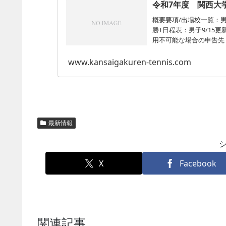
令和7年度 関西大
概要要項/出場校一覧：男
勝T日程表：男子9/15
用不可能な場合の申告先 
www.kansaigakuren-tennis.com
最新情報
X
Facebook
関連記事