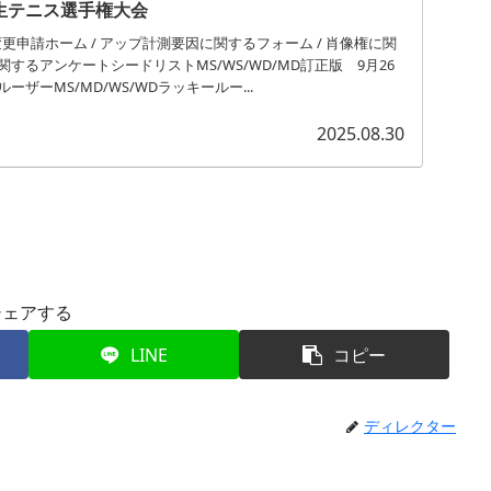
生テニス選手権大会
更申請ホーム / アップ計測要因に関するフォーム / 肖像権に関
するアンケートシードリストMS/WS/WD/MD訂正版 9月26
ザーMS/MD/WS/WDラッキールー...
2025.08.30
シェアする
LINE
コピー
ディレクター