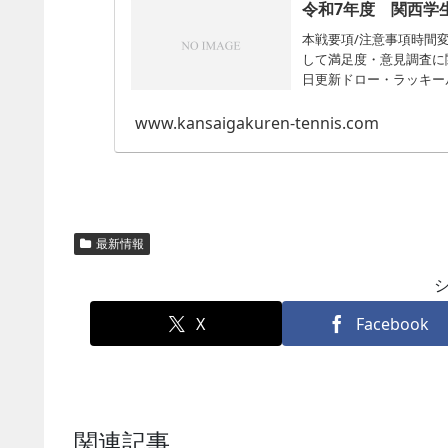
令和7年度 関西学
本戦要項/注意事項時間変
して満足度・意見調査に関
日更新ドロー・ラッキールー
www.kansaigakuren-tennis.com
最新情報
X
Facebook
関連記事