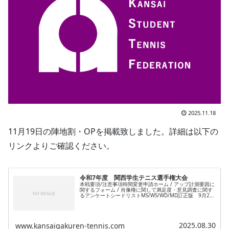
2025.11.18
11月19日の陣地割・OPを掲載致しました。詳細は以下の
リンクよりご確認ください。
令和7年度 関西学生テニス選手権大会
本戦要項/注意事項時間変更申請ホーム / アップ計測要因に
関するフォーム / 肖像権に関して満足度・意見調査に関す
るアンケートシードリストMS/WS/WD/MD訂正版 9月26
日更新ドロー・ラッキールーザーMS/MD/WS/WDラッキー
ルー...
2025.08.30
www.kansaigakuren-tennis.com