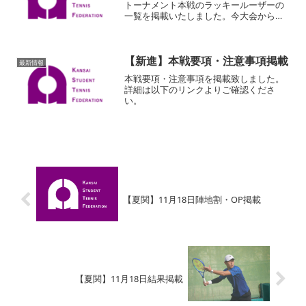
トーナメント本戦のラッキールーザーの
一覧を掲載いたしました。今大会から、
JTAルールブックに則りポイント保持者の
中から抽選で順位を決定いたしました。
その他の注意事項等、詳細は以下のリン
【新進】本戦要項・注意事項掲載
クからご確認ください...
最新情報
本戦要項・注意事項を掲載致しました。
詳細は以下のリンクよりご確認くださ
い。
【夏関】11月18日陣地割・OP掲載
【夏関】11月18日結果掲載