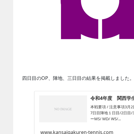
四日目のOP、陣地、三日目の結果を掲載しました
令和4年度 関西学
本戦要項 / 注意事項3月2日
7日目陣地１日目/2日目/3日
ーMS/ MD/ WS/...
www.kansaigakuren-tennis.com