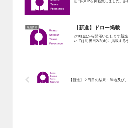
初日のOPを掲載致しました。
【新進】ドロー掲載
最新情報
2/10(金)から開催いたしま
いては明後日2/3(金)に掲載
【新進】２日目の結果・陣地及び、