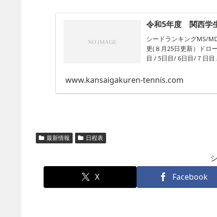
令和5年度 関西学
シードランキングMS/MD
更(８月25日更新）ドローMS
目 / 5日目/ 6日目/７日目 / 
www.kansaigakuren-tennis.com
最新情報
日程表
X
Facebook