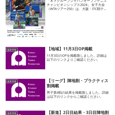
「木下グループジャパンオープンテニス
チャンピオンシップス2024」 女子大会
（WTAツアー250）は、大阪・ITC靱テニ
スセンターにて、 本戦は10月14日(月)か
ら20日(日)まで （予選：10月12日(土)・
13日(日)または13日(日...
【地域】11月3日OP掲載
最新情報
11月3日のOPを掲載致しました。詳細は
以下のリンクよりご確認ください。
【リーグ】陣地割・プラクティス
最新情報
割掲載
男子第4戦の結果を掲載致しました。詳細
は以下のリンクからご確認ください。
【新進】2日目結果・3日目陣地割
最新情報