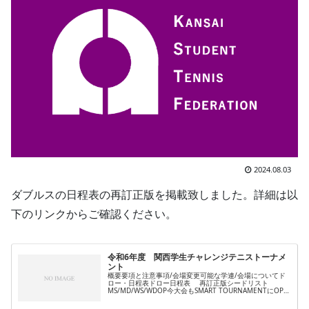
2024.08.03
ダブルスの日程表の再訂正版を掲載致しました。詳細は以
下のリンクからご確認ください。
令和6年度 関西学生チャレンジテニストーナメ
ント
概要要項と注意事項/会場変更可能な学連/会場についてド
ロー・日程表ドロー日程表 再訂正版シードリスト
MS/MD/WS/WDOP今大会もSMART TOURNAMENTにOPを
掲載していきます。基本的にはSMART TOURNAMENTに
掲...