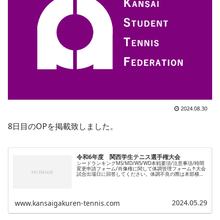
2024.08.30
8日目のOPを掲載致しました。
令和6年度 関西学生テニス選手権大会
シードランキングMS/MD/WS/WD本戦要項/注意事項/時間
変更申請フォーム/肖像権に関して体調管理フォーム↑大会
試合出場日に回答してください。体調不良の際は本部横ト
レーナーブースまでお越しください。8月29日以降の試合
について/警報が発...
2024.05.29
www.kansaigakuren-tennis.com