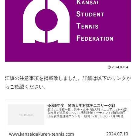
2024.09.04
江坂の注意事項を掲載致しました。詳細は以下のリンクか
らご確認ください。
令和6年度 関西大学対抗テニスリーグ戦
要項 /出場校一覧：男子・女子 /雨天時マニュアル /2〜5部
入れ替え戦日程について/5部決勝トーナメント/5部決勝T
日程表大会詳細エントリー期間：7月9日(火)〜7月30日(火)
ルール講習会・代表者会議(ホームアウェイ会議）：8月22
日(...
2024.07.10
www.kansaigakuren-tennis.com