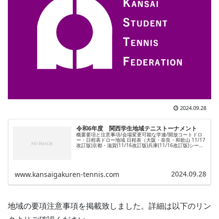
2024.09.28
令和6年度 関西学生地域テニストーナメント
概要要項と注意事項/会場変更可能な学連/開放コートドロ
ー・日程表ドロー地域 日程表（大阪・奈良・和歌山 11/17
改訂版)京都・滋賀(11/16改訂版)兵庫(11/16改訂版)シード
リスト大阪・奈良・和歌山：MS/WS/MD/WD兵庫：MS...
2024.09.28
www.kansaigakuren-tennis.com
地域の要項注意事項を掲載致しました。詳細は以下のリン