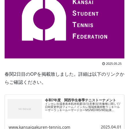
2025.05.25
春関2日目のOPを掲載致しました。詳細は以下のリンクか
らご確認ください。
令和7年度 関西学生春季テニストーナメント
インカレ出場者表本戦本戦要項/注意事項/肖像権に関して/
日時変更申請フォーム / インカレ地域推薦枠数ラッキール
ーザーラッキールーザードローMS/MD/WS/WD結果
MS/MD/WS/WDインカレ選考インカレ本戦選考
MS/MD/WS/WD...
2025.04.01
www.kansaigakuren-tennis.com