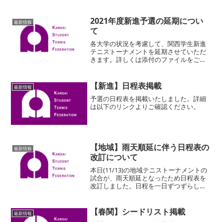
2021年度新進予選の延期につい
最新情報
て
各大学の状況を考慮して、関西学生新進
テニストーナメントを延期させていただ
きます。詳しくは添付のファイルをご覧
ください。sinsin-enkiダウンロード
【新進】日程表掲載
最新情報
予選の日程表を掲載いたしました。詳細
は以下のリンクよりご確認ください。
【地域】雨天順延に伴う日程表の
最新情報
改訂について
本日(11/13)の地域テニストーナメントの
試合が、雨天順延となったため日程表を
改訂しました。日程を一日ずつずらし
て、行います。また、会場については兵
庫MSの一部が変更となっているため、ご
注意ください。詳細は、以下のリンクか
【春関】シードリスト掲載
最新情報
らご確認ください...