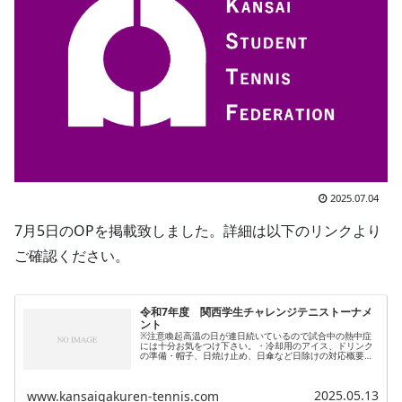
2025.07.04
7月5日のOPを掲載致しました。詳細は以下のリンクより
ご確認ください。
令和7年度 関西学生チャレンジテニストーナメ
ント
※注意喚起高温の日が連日続いているので試合中の熱中症
には十分お気をつけ下さい。・冷却用のアイス、ドリンク
の準備・帽子、日焼け止め、日傘など日除けの対応概要要
項・注意事項/会場変更可能な学連/開放コートに関して/シ
ードリストMS/MD/WS訂...
2025.05.13
www.kansaigakuren-tennis.com