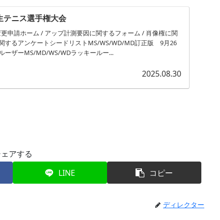
生テニス選手権大会
更申請ホーム / アップ計測要因に関するフォーム / 肖像権に関
するアンケートシードリストMS/WS/WD/MD訂正版 9月26
ザーMS/MD/WS/WDラッキールー...
2025.08.30
シェアする
LINE
コピー
ディレクター