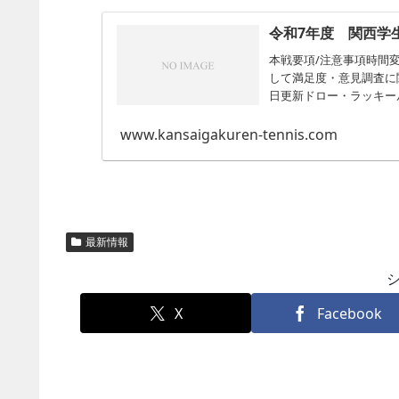
令和7年度 関西学
本戦要項/注意事項時間変
して満足度・意見調査に関
日更新ドロー・ラッキールー
www.kansaigakuren-tennis.com
最新情報
X
Facebook