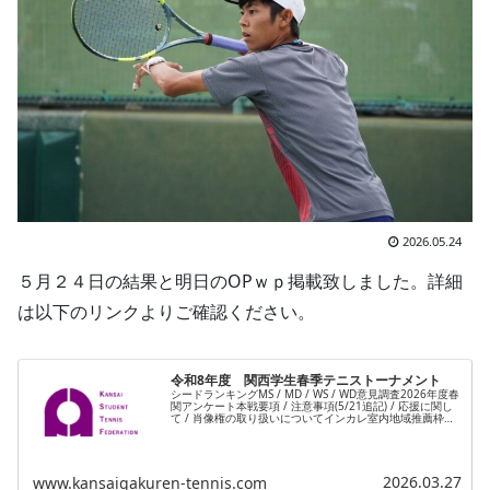
2026.05.24
５月２４日の結果と明日のOPｗｐ掲載致しました。詳細
は以下のリンクよりご確認ください。
令和8年度 関西学生春季テニストーナメント
シードランキングMS / MD / WS / WD意見調査2026年度春
関アンケート本戦要項 / 注意事項(5/21追記) / 応援に関し
て / 肖像権の取り扱いについてインカレ室内地域推薦枠数
/ 大会パンフレット雨天順延による日程表改訂…
2026.03.27
www.kansaigakuren-tennis.com