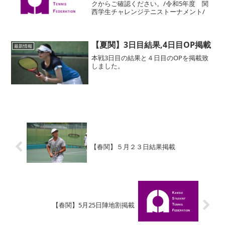
クからご確認ください。/令和5年度 関
西学生チャレンジテニストーナメント/
【夏関】3日目結果,4日目OP掲載
最新情報
本戦3日目の結果と４日目のOPを掲載致
しました。
【春関】５月２３日結果掲載
【春関】5月25日陣地割掲載