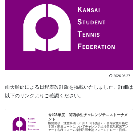
2026.06.27
雨天順延による日程表改訂版を掲載いたしました。詳細は
以下のリンクよりご確認ください。
令和8年度 関西学生チャレンジテニストーナメ
ント
概要要項・注意事項（６月１８日改訂） / 会場変更可能な
学連 / 開放コートについてチャレンジ出場者就活状況アン
ケート各種フォーム撮影許可申請フォームドロー・日程表
ドロー日程表7/19改訂版シードランキングMS / MD / WS /
WD…